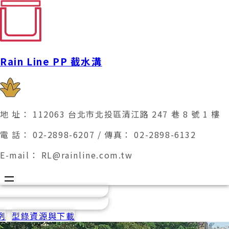
RP 系列陰井
Rain Line PP 截水溝
TK·RF 系列陰井
表面明溝排水應用
10型 PP截水溝
暗溝排水應用
15型 PP截水溝
屋頂及樓板排水使用
20型 PP截水溝
地 址：
112063
台北市北投區清江路
247
巷
8
號
1
樓
CN 系列水溝
電 話：
02-2898-6207
/ 傳真：
02-2898-6132
E-mail：
RL@rainline.com.tw
例
型錄資源與下載