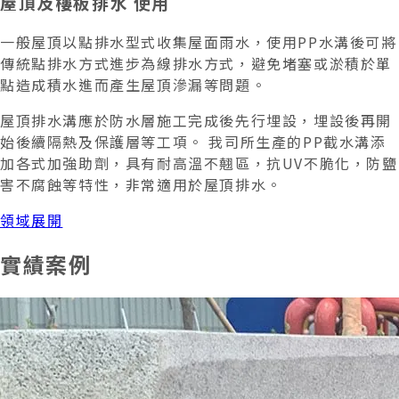
屋頂及樓板排水 使用
一般屋頂以點排水型式收集屋面雨水，使用PP水溝後可將
傳統點排水方式進步為線排水方式，避免堵塞或淤積於單
點造成積水進而產生屋頂滲漏等問題。
屋頂排水溝應於防水層施工完成後先行埋設，埋設後再開
始後續隔熱及保護層等工項。 我司所生產的PP截水溝添
加各式加強助劑，具有耐高溫不翹區，抗UV不脆化，防鹽
害不腐蝕等特性，非常適用於屋頂排水。
領域展開
實績案例