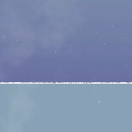
表面明溝排水應用
PP截水溝用於明溝時，需注意上方需乘載車輛的重量及種
類，選擇相對應抗壓荷重的截水溝溝蓋。
截水溝於無乘載需求之低度通行區域等位置，在相關條件
成立下，原則上可於安裝水溝完成時用原土回填後夯壓埋
入即可，無須使用混凝土或其他材料固定PP預鑄水溝，是
一種可快速施工並迅速收集地表水之材料之一。
領域展開